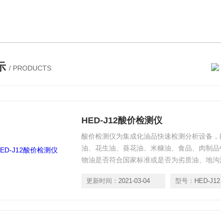
示
/ PRODUCTS
HED-J12酸价检测仪
酸价检测仪为集成化油品快速检测分析设备，
油、花生油、葵花油、米糠油、食品、肉制品
物油是否符合国家标准或是否为劣质油、地沟
和端口，根据日后需求可方便的自主增加检测
更新时间：
2021-03-04
型号：
HED-J12
面制品的综合类型仪器。