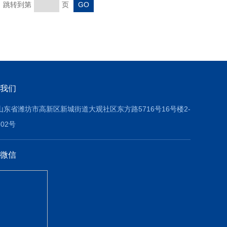
页 跳转到第
页
我们
山东省潍坊市高新区新城街道大观社区东方路5716号16号楼2-
602号
微信