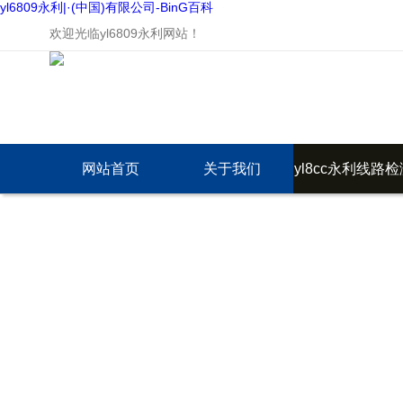
yl6809永利|·(中国)有限公司-BinG百科
欢迎光临yl6809永利网站！
网站首页
关于我们
yl8cc永利线路检
中心